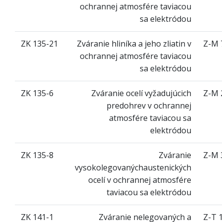
ochrannej atmosfére taviacou
sa elektródou
ZK 135-21
Zváranie hliníka a jeho zliatin v
Z-M 
ochrannej atmosfére taviacou
sa elektródou
ZK 135-6
Zváranie ocelí vyžadujúcich
Z-M 
predohrev v ochrannej
atmosfére taviacou sa
elektródou
ZK 135-8
Zváranie
Z-M 
vysokolegovanýchaustenických
ocelí v ochrannej atmosfére
taviacou sa elektródou
ZK 141-1
Zváranie nelegovaných a
Z-T 