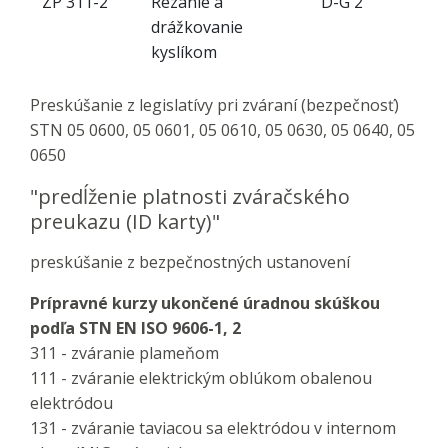
ZP 311-2
Rezanie a
D-G 2
drážkovanie
kyslíkom
Preskúšanie z legislatívy pri zváraní (bezpečnosť)
STN 05 0600, 05 0601, 05 0610, 05 0630, 05 0640, 05
0650
"predĺženie platnosti zváračského
preukazu (ID karty)"
preskúšanie z bezpečnostných ustanovení
Prípravné kurzy ukončené úradnou skúškou
podľa STN EN ISO 9606-1, 2
311 - zváranie plameňom
111 - zváranie elektrickým oblúkom obalenou
elektródou
131 - zváranie taviacou sa elektródou v internom