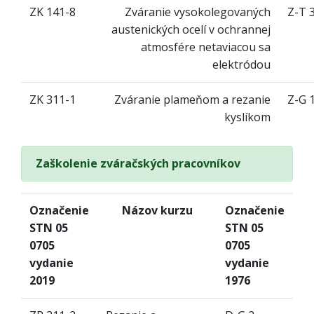
ZK 141-8
Zváranie vysokolegovaných
Z-T 
austenických ocelí v ochrannej
atmosfére netaviacou sa
elektródou
ZK 311-1
Zváranie plameňom a rezanie
Z-G 
kyslíkom
Zaškolenie zváračských pracovníkov
Označenie
Názov kurzu
Označenie
STN 05
STN 05
0705
0705
vydanie
vydanie
2019
1976