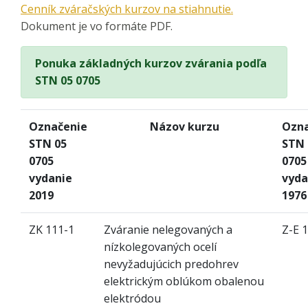
Cenník zváračských kurzov na stiahnutie.
Dokument je vo formáte PDF.
Ponuka základných kurzov zvárania podľa
STN 05 0705
Označenie
Názov kurzu
Ozna
STN 05
STN 
0705
0705
vydanie
vyda
2019
1976
ZK 111-1
Zváranie nelegovaných a
Z-E 1
nízkolegovaných ocelí
nevyžadujúcich predohrev
elektrickým oblúkom obalenou
elektródou