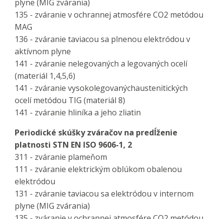
plyne (MIG zvárania)
135 - zváranie v ochrannej atmosfére CO2 metódou
MAG
136 - zváranie taviacou sa plnenou elektródou v
aktívnom plyne
141 - zváranie nelegovaných a legovaných ocelí
(materiál 1,4,5,6)
141 - zváranie vysokolegovanýchaustenitických
ocelí metódou TIG (materiál 8)
141 - zváranie hliníka a jeho zliatin
Periodické skúšky zváračov na predĺženie
platnosti STN EN ISO 9606-1, 2
311 - zváranie plameňom
111 - zváranie elektrickým oblúkom obalenou
elektródou
131 - zváranie taviacou sa elektródou v internom
plyne (MIG zvárania)
135 - zváranie v ochrannej atmosfére CO2 metódou